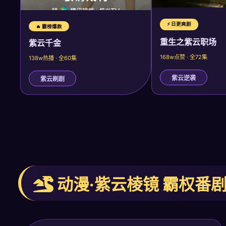
⚡ 日更爽剧
🔥 霸榜爆款
重生之紫云职场
紫云千金
168w点赞 · 全72集
138w热播 · 全60集
紫云逆袭
紫云刷剧
动漫·紫云棱镜 霸权番