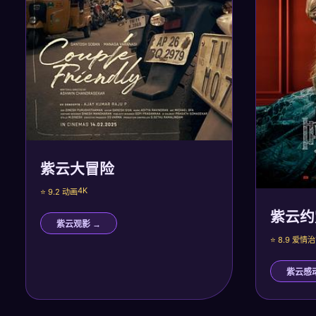
紫云大冒险
4K
⭐ 9.2 动画
紫云约
紫云观影 →
⭐ 8.9 爱情
治
紫云感动