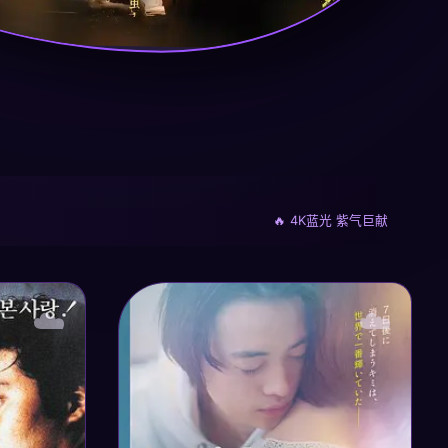
🔥 4K蓝光 紫气巨献