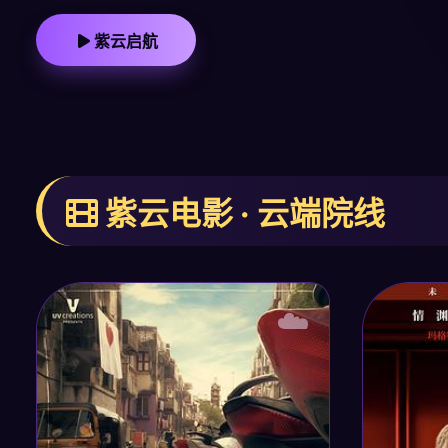
紫云启航
紫云电影 · 云端院线