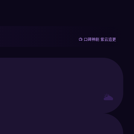
📺 口碑神剧 紫云追更